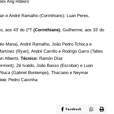
lex Ang Ribeiro
an e André Ramalho (Corinthians); Luan Peres,
rto, aos 43′ do 1ºT
(Corinthians)
; Guilherme, aos 33′ do
éo Mana), André Ramalho, João Pedro Tchoca e
rtínez (Ryan), André Carrillo e Rodrigo Garro (Talles
i Alberto.
Técnico:
Ramón Díaz
rmont), Zé Ivaldo, João Basso (Escobar) e Luan
Pituca (Gabriel Bontempo), Thaciano e Neymar
ico:
Pedro Caixinha
Facebook