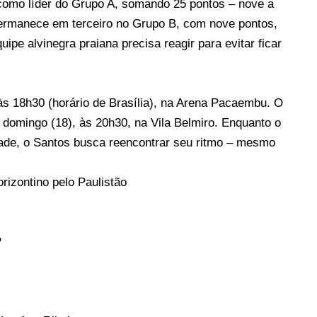
 como líder do Grupo A, somando 25 pontos – nove a
 permanece em terceiro no Grupo B, com nove pontos,
ipe alvinegra praiana precisa reagir para evitar ficar
às 18h30 (horário de Brasília), na Arena Pacaembu. O
no domingo (18), às 20h30, na Vila Belmiro. Enquanto o
idade, o Santos busca reencontrar seu ritmo – mesmo
izontino pelo Paulistão
P