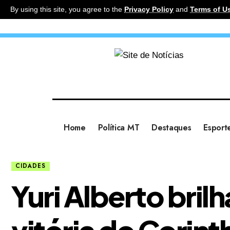
By using this site, you agree to the
Privacy Policy
and
Terms of U
Home
Política MT
Destaques
Esport
CIDADES
Yuri Alberto bril
vitória do Corint