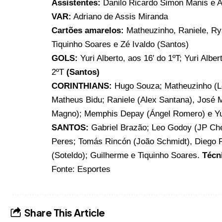
Assistentes:
Danilo Ricardo Simon Manis e A
VAR:
Adriano de Assis Miranda
Cartões amarelos:
Matheuzinho, Raniele, Ry
Tiquinho Soares e Zé Ivaldo (Santos)
GOLS:
Yuri Alberto, aos 16′ do 1ºT; Yuri Albe
2ºT
(Santos)
CORINTHIANS:
Hugo Souza; Matheuzinho (L
Matheus Bidu; Raniele (Alex Santana), José Ma
Magno); Memphis Depay (Ángel Romero) e Yur
SANTOS:
Gabriel Brazão; Leo Godoy (JP Che
Peres; Tomás Rincón (João Schmidt), Diego 
(Soteldo); Guilherme e Tiquinho Soares.
Técn
Fonte:
Esportes
Share This Article