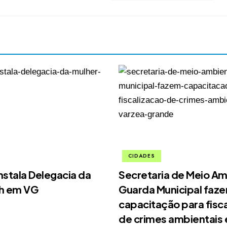
CIDADES
nstala Delegacia da
Secretaria de Meio Am
4h em VG
Guarda Municipal faz
capacitação para fisc
de crimes ambientais