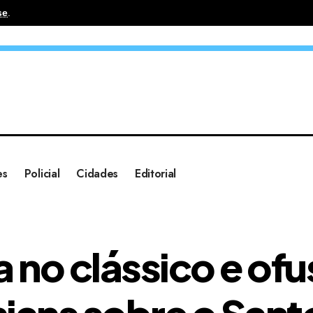
se
.
es
Policial
Cidades
Editorial
ha no clássico e 
hians sobre o Sant