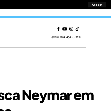
Accept
quinta-feira, ago 6, 2026
ofusca Neymar em
os