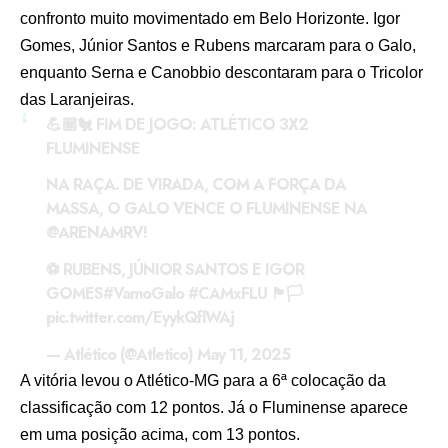
confronto muito movimentado em Belo Horizonte. Igor
Gomes, Júnior Santos e Rubens marcaram para o Galo,
enquanto Serna e Canobbio descontaram para o Tricolor
das Laranjeiras.
💪🏾🐔 FIM DE JOGO: ATLÉTICO 3X2
FLUMINENSE
NA RAÇA. DE VIRADA, COM A FORÇA DA
MASSA, O GALO VENCE O FLUMINENSE NA
@ARENAMRV
!
⚽ RUBENS, JÚNIOR SANTOS E IGOR
GOMES
#VamoGalo
#CAMxFLU
🏴🏳️
pic.twitter.com/EyykQflWAj
— Atlético (@Atletico)
May 11, 2025
A vitória levou o Atlético-MG para a 6ª colocação da
classificação com 12 pontos. Já o Fluminense aparece
em uma posição acima, com 13 pontos.