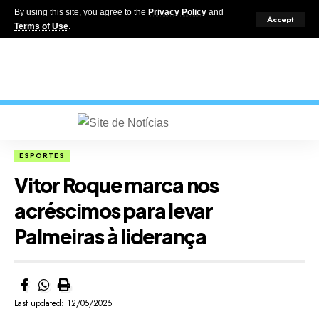
By using this site, you agree to the
Privacy Policy
and
Accept
Terms of Use
.
ESPORTES
Vitor Roque marca nos
acréscimos para levar
Palmeiras à liderança
Last updated: 12/05/2025