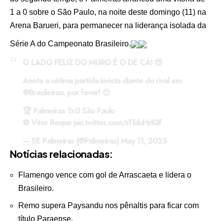
1 a 0 sobre o São Paulo, na noite deste domingo (11) na
Arena Barueri, para permanecer na liderança isolada da
Série A do Campeonato Brasileiro.
O LADO FELIZ DO MURO É O DE CÁ! 😎
Anota a sétima partida invicta diante do rival em
@Brasileirao
, por favor! 😌
🏆 Palmeiras 1×0 São Paulo
⚽ Vitor Roque
pic.twitter.com/sTbluHrlQf
— SE Palmeiras (@Palmeiras)
May 11, 2025
Notícias relacionadas:
Flamengo vence com gol de Arrascaeta e lidera o
Brasileiro.
Remo supera Paysandu nos pênaltis para ficar com
título Paraense.