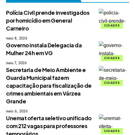
Polícia Civil prende investigados
por homicídio em General
CIDADES
Carneiro
maio 8, 2026
Governo instala Delegacia da
Mulher 24h em VG
CIDADES
maio 7, 2026
Secretaria de Meio Ambiente e
Guarda Municipal fazem
CIDADES
capacitação para fiscalização de
crimes ambientais em Várzea
Grande
maio 6, 2026
Unemat oferta seletivo unificado
com 212 vagas para professores
CIDADES
temporários