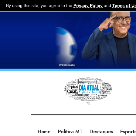
By using this site, you agree to the
Privacy Policy
and
Terms of U
Home
Política MT
Destaques
Esport