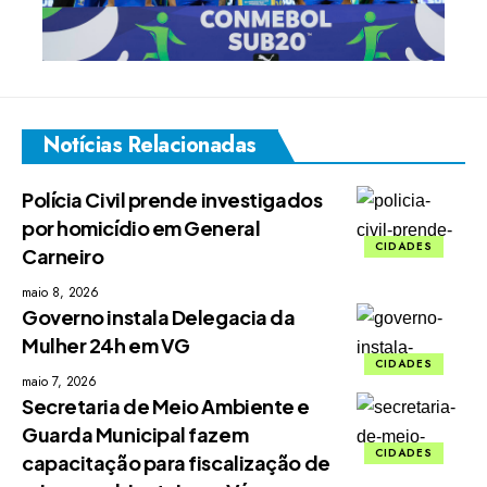
Notícias Relacionadas
Polícia Civil prende investigados
por homicídio em General
CIDADES
Carneiro
maio 8, 2026
Governo instala Delegacia da
Mulher 24h em VG
CIDADES
maio 7, 2026
Secretaria de Meio Ambiente e
Guarda Municipal fazem
CIDADES
capacitação para fiscalização de