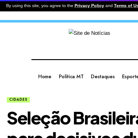
By using this site, you agree to the
Privacy Policy
and
Terms of U
Home
Política MT
Destaques
Esport
CIDADES
Seleção Brasileir
para decisivos d