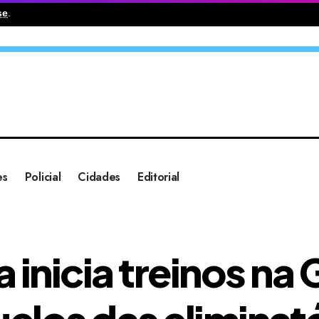
se
.
es
Policial
Cidades
Editorial
a inicia treinos n
uelos das eliminat