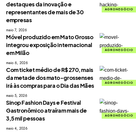
destaques da inovação e
AGRONEGÓCIO
representantes de mais de 30
empresas
maio 7, 2026
Móvel produzido em Mato Grosso
integrou exposição internacional
AGRONEGÓCIO
em Milão
maio 6, 2026
Com ticket médio de R$ 270, mais
da metade dos mato-grossenses
AGRONEGÓCIO
irá às compras para o Dia das Mães
maio 5, 2026
Sinop Fashion Days e Festival
Gastronômico atraíram mais de
AGRONEGÓCIO
3,5 mil pessoas
maio 4, 2026