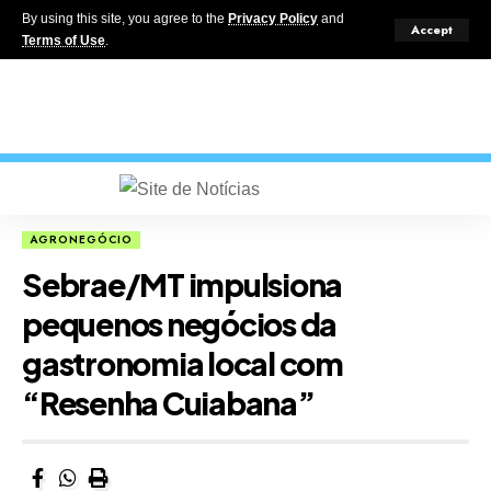
By using this site, you agree to the
Privacy Policy
and
Accept
Terms of Use
.
AGRONEGÓCIO
Sebrae/MT impulsiona
pequenos negócios da
gastronomia local com
“Resenha Cuiabana”