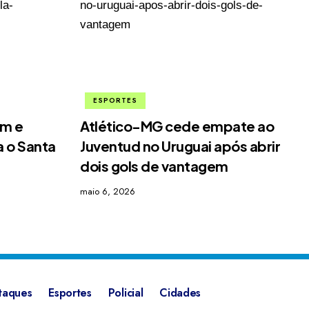
ESPORTES
im e
Atlético-MG cede empate ao
 o Santa
Juventud no Uruguai após abrir
dois gols de vantagem
maio 6, 2026
taques
Esportes
Policial
Cidades