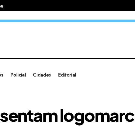
se
.
es
Policial
Cidades
Editorial
resentam logomarc