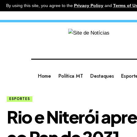
By using this site, you agree to the
Privacy Policy
and
Terms of U
Home
Política MT
Destaques
Esport
ESPORTES
Rio e Niterói ap
ao Pan de 2031