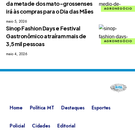
da metade dos mato-grossenses
AGRONEGÓCIO
irá às compras para o Dia das Mães
maio 5, 2026
Sinop Fashion Days e Festival
Gastronômico atraíram mais de
AGRONEGÓCIO
3,5 mil pessoas
maio 4, 2026
Home
Política MT
Destaques
Esportes
Policial
Cidades
Editorial