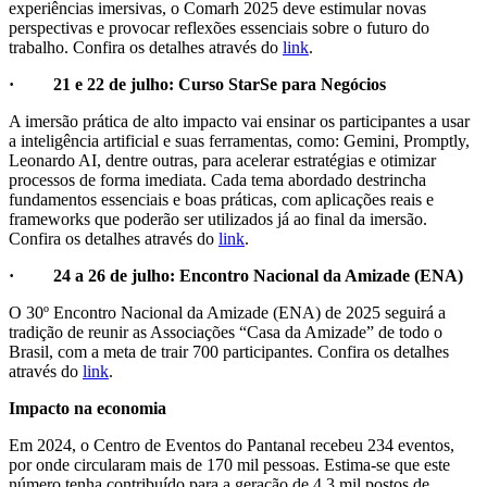
experiências imersivas, o Comarh 2025 deve estimular novas
perspectivas e provocar reflexões essenciais sobre o futuro do
trabalho. Confira os detalhes através do
link
.
· 21 e 22 de julho: Curso StarSe para Negócios
A imersão prática de alto impacto vai ensinar os participantes a usar
a inteligência artificial e suas ferramentas, como: Gemini, Promptly,
Leonardo AI, dentre outras, para acelerar estratégias e otimizar
processos de forma imediata. Cada tema abordado destrincha
fundamentos essenciais e boas práticas, com aplicações reais e
frameworks que poderão ser utilizados já ao final da imersão.
Confira os detalhes através do
link
.
· 24 a 26 de julho: Encontro Nacional da Amizade (ENA)
O 30º Encontro Nacional da Amizade (ENA) de 2025 seguirá a
tradição de reunir as Associações “Casa da Amizade” de todo o
Brasil, com a meta de trair 700 participantes. Confira os detalhes
através do
link
.
Impacto na economia
Em 2024, o Centro de Eventos do Pantanal recebeu 234 eventos,
por onde circularam mais de 170 mil pessoas. Estima-se que este
número tenha contribuído para a geração de 4,3 mil postos de