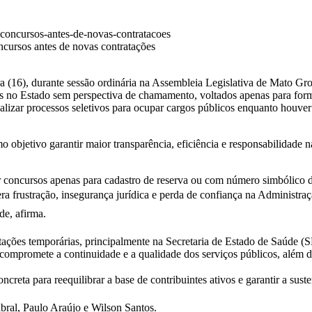
ncursos antes de novas contratações
a (16), durante sessão ordinária na Assembleia Legislativa de Mato Gr
os no Estado sem perspectiva de chamamento, voltados apenas para for
alizar processos seletivos para ocupar cargos públicos enquanto houv
o objetivo garantir maior transparência, eficiência e responsabilidade n
zar concursos apenas para cadastro de reserva ou com número simbólico 
era frustração, insegurança jurídica e perda de confiança na Administraç
e, afirma.
ações temporárias, principalmente na Secretaria de Estado de Saúde (S
 compromete a continuidade e a qualidade dos serviços públicos, além d
ta para reequilibrar a base de contribuintes ativos e garantir a susten
bral, Paulo Araújo e Wilson Santos.