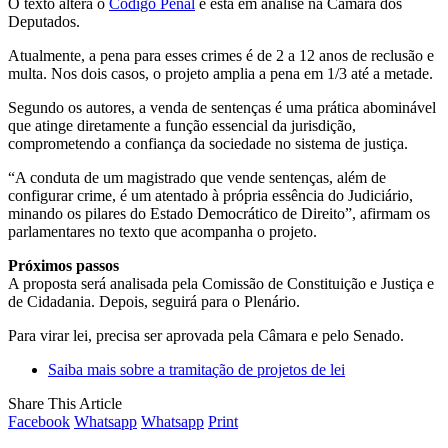
O texto altera o
Código Penal
e está em análise na Câmara dos
Deputados.
Atualmente, a pena para esses crimes é de 2 a 12 anos de
reclusão
e
multa. Nos dois casos, o projeto amplia a pena em 1/3 até a metade.
Segundo os autores, a venda de sentenças é uma prática abominável
que atinge diretamente a função essencial da jurisdição,
comprometendo a confiança da sociedade no sistema de justiça.
“A conduta de um magistrado que vende sentenças, além de
configurar crime, é um atentado à própria essência do Judiciário,
minando os pilares do Estado Democrático de Direito”, afirmam os
parlamentares no texto que acompanha o projeto.
Próximos passos
A proposta será analisada pela Comissão de Constituição e Justiça e
de Cidadania. Depois, seguirá para o Plenário.
Para virar lei, precisa ser aprovada pela Câmara e pelo Senado.
Saiba mais sobre a tramitação de projetos de lei
Share This Article
Facebook
Whatsapp
Whatsapp
Print