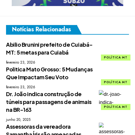
Notícias Relacionadas
Abilio Brunini prefeito de Cuiabá-
MT: 5 metas para Cuiabá
POLÍTICA MT
fevereiro 23, 2026
Politica Mato Grosso: 5 Mudanças
Que Impactam Seu Voto
POLÍTICA MT
fevereiro 23, 2026
Dr. João indica construção de
túneis para passagens de animais
POLÍTICA MT
na BR-163
junho 20, 2025
Assessoras da vereadora
Samantha Íris são ameaçadas