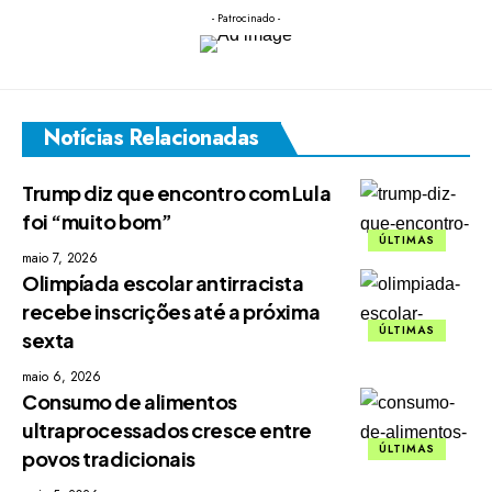
- Patrocinado -
Notícias Relacionadas
Trump diz que encontro com Lula
foi “muito bom”
ÚLTIMAS
maio 7, 2026
Olimpíada escolar antirracista
recebe inscrições até a próxima
ÚLTIMAS
sexta
maio 6, 2026
Consumo de alimentos
ultraprocessados cresce entre
ÚLTIMAS
povos tradicionais