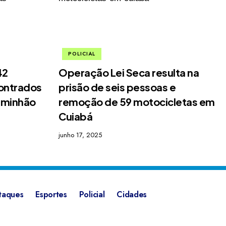
POLICIAL
42
Operação Lei Seca resulta na
contrados
prisão de seis pessoas e
aminhão
remoção de 59 motocicletas em
Cuiabá
junho 17, 2025
taques
Esportes
Policial
Cidades