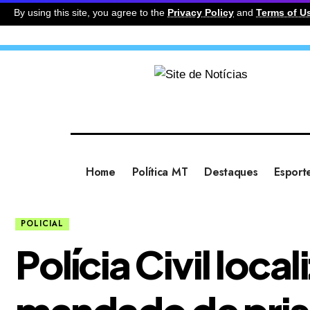
By using this site, you agree to the
Privacy Policy
and
Terms of U
Home
Política MT
Destaques
Esport
POLICIAL
Polícia Civil loc
mandado de pris