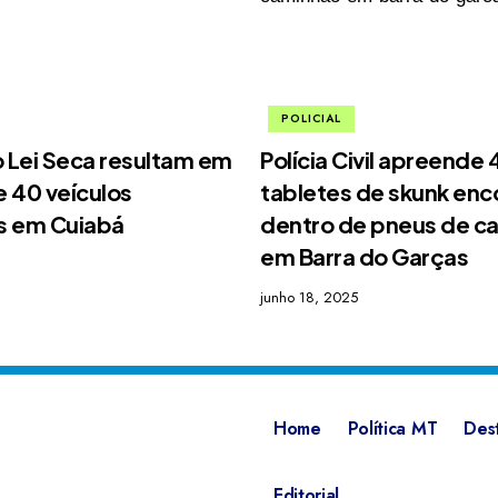
POLICIAL
Lei Seca resultam em
Polícia Civil apreende 
e 40 veículos
tabletes de skunk en
s em Cuiabá
dentro de pneus de c
em Barra do Garças
junho 18, 2025
Home
Política MT
Des
Editorial