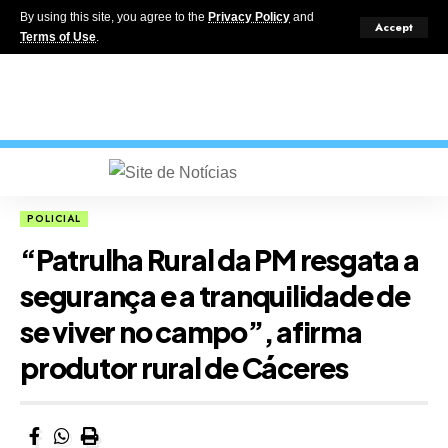
By using this site, you agree to the
Privacy Policy
and
Accept
Terms of Use
.
POLICIAL
“Patrulha Rural da PM resgata a
segurança e a tranquilidade de
se viver no campo”, afirma
produtor rural de Cáceres