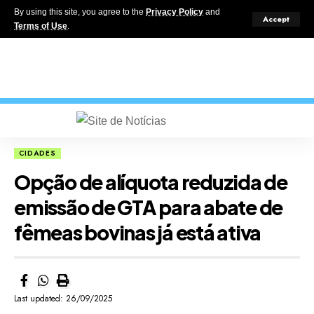
By using this site, you agree to the
Privacy Policy
and
Accept
Terms of Use
.
CIDADES
Opção de alíquota reduzida de
emissão de GTA para abate de
fêmeas bovinas já está ativa
Last updated: 26/09/2025