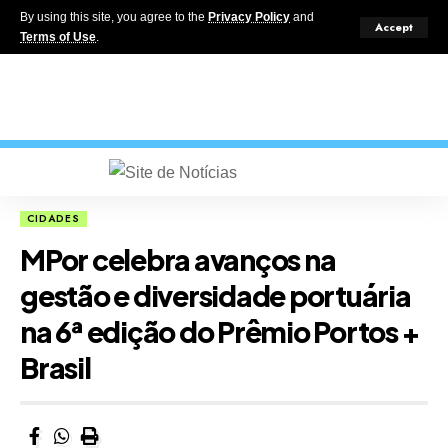
By using this site, you agree to the
Privacy Policy
and
Accept
Terms of Use
.
CIDADES
MPor celebra avanços na
gestão e diversidade portuária
na 6ª edição do Prêmio Portos +
Brasil