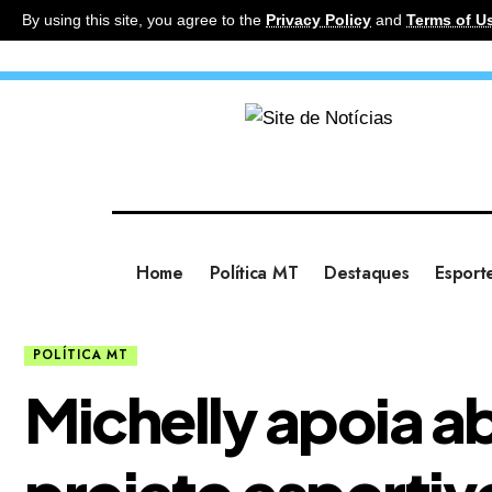
By using this site, you agree to the
Privacy Policy
and
Terms of U
Home
Política MT
Destaques
Esport
POLÍTICA MT
Michelly apoia ab
projeto esportivo