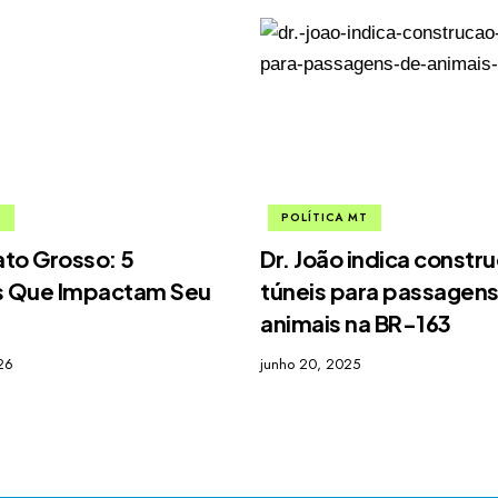
T
POLÍTICA MT
ato Grosso: 5
Dr. João indica constr
 Que Impactam Seu
túneis para passagens
animais na BR-163
26
junho 20, 2025