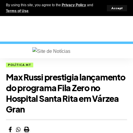
By using this site, you agree to the
Privacy Policy
and
Accept
Terms of Use
.
POLÍTICA MT
Max Russi prestigia lançamento
do programa Fila Zero no
Hospital Santa Rita em Várzea
Gran