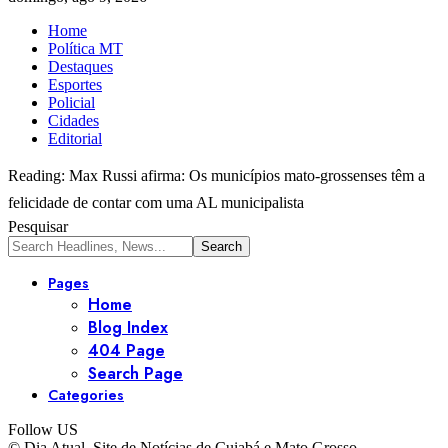
Home
Política MT
Destaques
Esportes
Policial
Cidades
Editorial
Reading:
Max Russi afirma: Os municípios mato-grossenses têm a
felicidade de contar com uma AL municipalista
Pesquisar
Pages
Home
Blog Index
404 Page
Search Page
Categories
Follow US
© Dia Atual. Site de Notícias de Cuiabá e Mato Grosso.