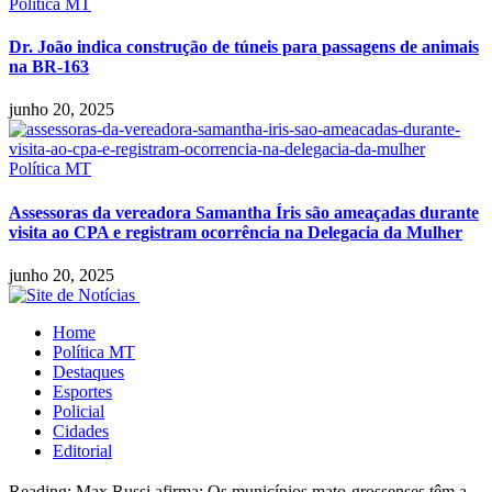
Política MT
Dr. João indica construção de túneis para passagens de animais
na BR-163
junho 20, 2025
Política MT
Assessoras da vereadora Samantha Íris são ameaçadas durante
visita ao CPA e registram ocorrência na Delegacia da Mulher
junho 20, 2025
Home
Política MT
Destaques
Esportes
Policial
Cidades
Editorial
Reading:
Max Russi afirma: Os municípios mato-grossenses têm a