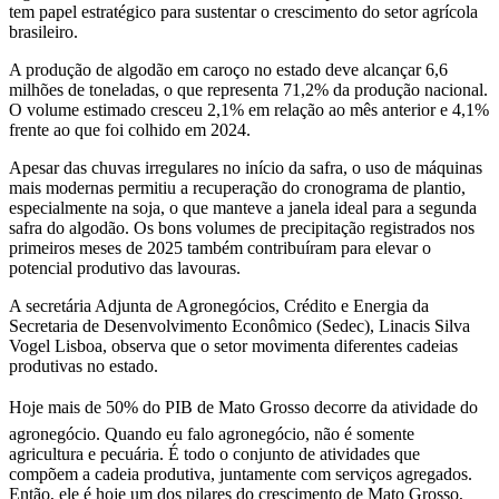
tem papel estratégico para sustentar o crescimento do setor agrícola
brasileiro.
A produção de algodão em caroço no estado deve alcançar 6,6
milhões de toneladas, o que representa 71,2% da produção nacional.
O volume estimado cresceu 2,1% em relação ao mês anterior e 4,1%
frente ao que foi colhido em 2024.
Apesar das chuvas irregulares no início da safra, o uso de máquinas
mais modernas permitiu a recuperação do cronograma de plantio,
especialmente na soja, o que manteve a janela ideal para a segunda
safra do algodão. Os bons volumes de precipitação registrados nos
primeiros meses de 2025 também contribuíram para elevar o
potencial produtivo das lavouras.
A secretária Adjunta de Agronegócios, Crédito e Energia da
Secretaria de Desenvolvimento Econômico (Sedec), Linacis Silva
Vogel Lisboa, observa que o setor movimenta diferentes cadeias
produtivas no estado.
Hoje mais de 50% do PIB de Mato Grosso decorre da atividade do
agronegócio. Quando eu falo agronegócio, não é somente
agricultura e pecuária. É todo o conjunto de atividades que
compõem a cadeia produtiva, juntamente com serviços agregados.
Então, ele é hoje um dos pilares do crescimento de Mato Grosso,