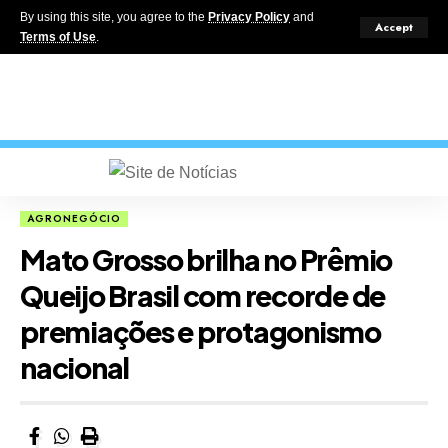
By using this site, you agree to the
Privacy Policy
and
Accept
Terms of Use
.
AGRONEGÓCIO
Mato Grosso brilha no Prêmio
Queijo Brasil com recorde de
premiações e protagonismo
nacional