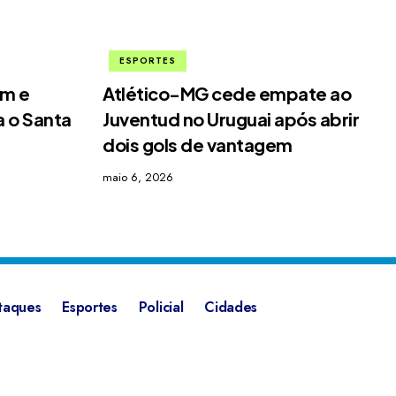
ESPORTES
im e
Atlético-MG cede empate ao
 o Santa
Juventud no Uruguai após abrir
dois gols de vantagem
maio 6, 2026
taques
Esportes
Policial
Cidades