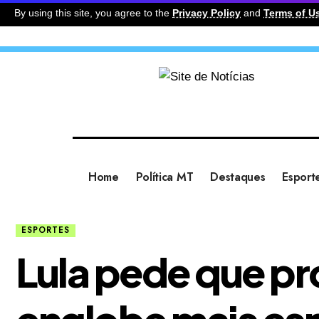
By using this site, you agree to the
Privacy Policy
and
Terms of U
Home
Política MT
Destaques
Esport
ESPORTES
Lula pede que pr
englobe mais es