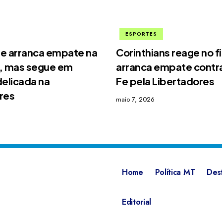
ESPORTES
e arranca empate na
Corinthians reage no f
, mas segue em
arranca empate contra
delicada na
Fe pela Libertadores
res
maio 7, 2026
Home
Política MT
Des
Editorial