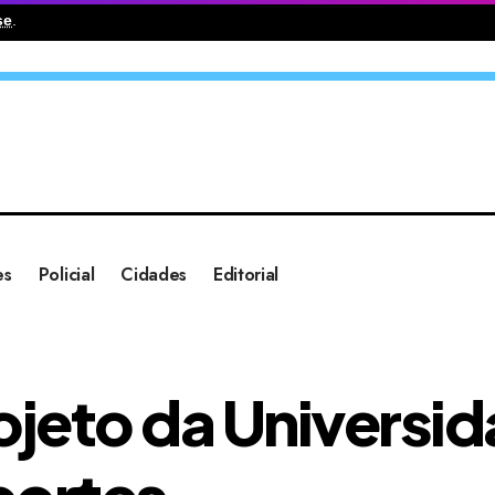
se
.
es
Policial
Cidades
Editorial
ojeto da Universi
portes