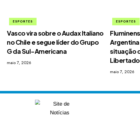
ESPORTES
ESPORTES
Vasco vira sobre o Audax Italiano
Fluminens
no Chile e segue líder do Grupo
Argentina
G da Sul-Americana
situação 
Libertado
maio 7, 2026
maio 7, 2026