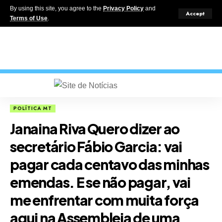
By using this site, you agree to the
Privacy Policy
and
Accept
Terms of Use
.
POLÍTICA MT
Janaina Riva Quero dizer ao
secretário Fábio Garcia: vai
pagar cada centavo das minhas
emendas. E se não pagar, vai
me enfrentar com muita força
aqui na Assembleia de uma