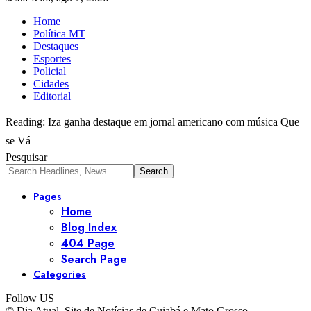
Home
Política MT
Destaques
Esportes
Policial
Cidades
Editorial
Reading:
Iza ganha destaque em jornal americano com música Que
se Vá
Pesquisar
Pages
Home
Blog Index
404 Page
Search Page
Categories
Follow US
© Dia Atual. Site de Notícias de Cuiabá e Mato Grosso.