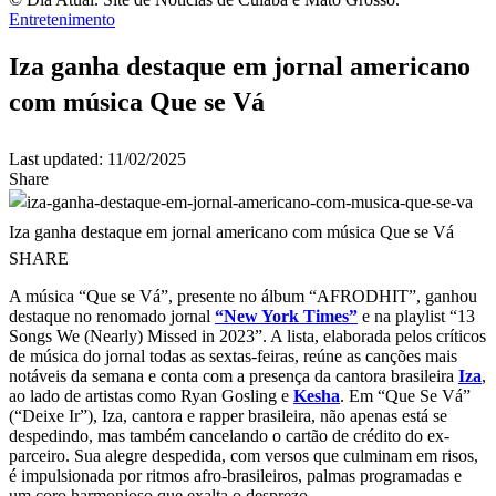
Entretenimento
Iza ganha destaque em jornal americano
com música Que se Vá
Last updated: 11/02/2025
Share
Iza ganha destaque em jornal americano com música Que se Vá
SHARE
A música “Que se Vá”, presente no álbum “AFRODHIT”, ganhou
destaque no renomado jornal
“New York Times”
e na playlist “13
Songs We (Nearly) Missed in 2023”. A lista, elaborada pelos críticos
de música do jornal todas as sextas-feiras, reúne as canções mais
notáveis da semana e conta com a presença da cantora brasileira
Iza
,
ao lado de artistas como Ryan Gosling e
Kesha
. Em “Que Se Vá”
(“Deixe Ir”), Iza, cantora e rapper brasileira, não apenas está se
despedindo, mas também cancelando o cartão de crédito do ex-
parceiro. Sua alegre despedida, com versos que culminam em risos,
é impulsionada por ritmos afro-brasileiros, palmas programadas e
um coro harmonioso que exalta o desprezo.