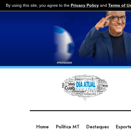
By using this site, you agree to the
Privacy Policy
and
Terms of U
Home
Política MT
Destaques
Esport