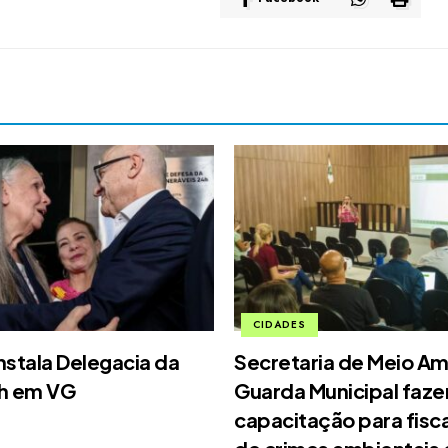
CIDADES
nstala Delegacia da
Secretaria de Meio Am
4h em VG
Guarda Municipal faz
capacitação para fisc