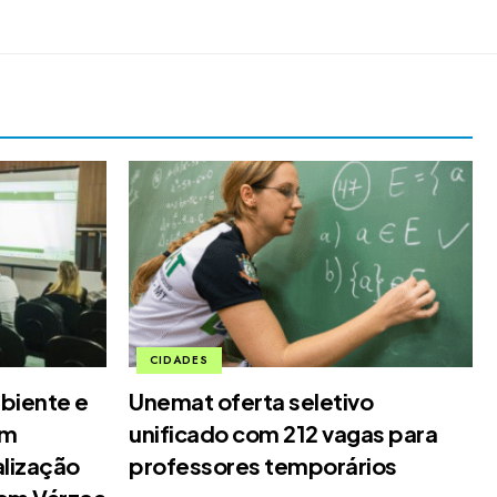
CIDADES
biente e
Unemat oferta seletivo
em
unificado com 212 vagas para
alização
professores temporários