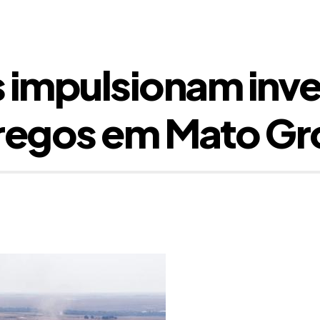
is impulsionam inv
regos em Mato Gr