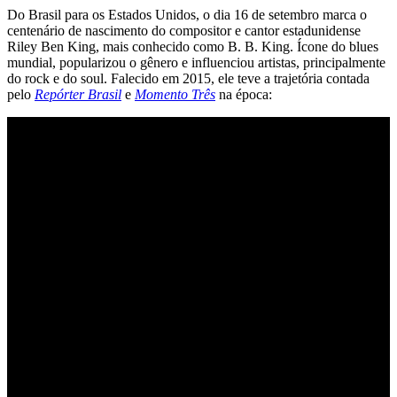
Do Brasil para os Estados Unidos, o dia 16 de setembro marca o
centenário de nascimento do compositor e cantor estadunidense
Riley Ben King, mais conhecido como B. B. King. Ícone do blues
mundial, popularizou o gênero e influenciou artistas, principalmente
do rock e do soul. Falecido em 2015, ele teve a trajetória contada
pelo
Repórter Brasil
e
Momento Três
na época: