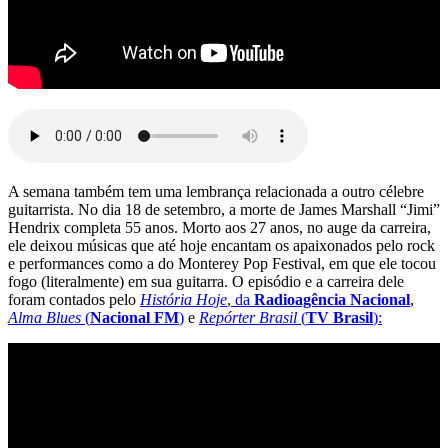
A semana também tem uma lembrança relacionada a outro célebre
guitarrista. No dia 18 de setembro, a morte de James Marshall “Jimi”
Hendrix completa 55 anos. Morto aos 27 anos, no auge da carreira,
ele deixou músicas que até hoje encantam os apaixonados pelo rock
e performances como a do Monterey Pop Festival, em que ele tocou
fogo (literalmente) em sua guitarra. O episódio e a carreira dele
foram contados pelo
História Hoje
, da
Radioagência Nacional
,
Alma Blues
(
Nacional FM
)
e
Repórter Brasil
(
TV Brasil
):