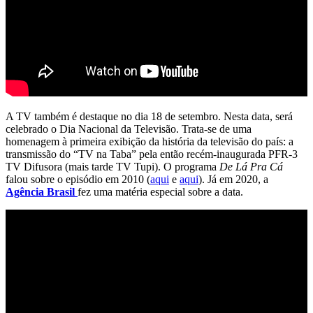
A TV também é destaque no dia 18 de setembro. Nesta data, será
celebrado o Dia Nacional da Televisão. Trata-se de uma
homenagem à primeira exibição da história da televisão do país: a
transmissão do “TV na Taba” pela então recém-inaugurada PFR-3
TV Difusora (mais tarde TV Tupi). O programa
De Lá Pra Cá
falou sobre o episódio em 2010 (
aqui
e
aqui
). Já em 2020, a
Agência Brasil
fez uma matéria especial sobre a data.