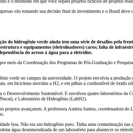
ndo é o momento em que você separa projetos fictícios de projetos rea
presas vão tomando sua decisão final de investimento e o Brasil deve 
ção do hidrogênio verde ainda tem uma série de desafios pela frent
raestrutura e equipamentos (eletrolisadores) caros; falta de infrae
dependência do acesso à água para a eletrólise.
o, por meio da Coordenação dos Programas de Pós-Graduação e Pesquis
io verde no campus da universidade. O projeto envolvia a produção de 
riais, em bicicletas movidas a H2, e em pilhas a combustível de óxido só
a o Desenvolvimento Sustentável. E envolveu quatro laboratórios da C
Nucat), e Laboratório de Hidrogênio (LabH2).
r os projetos avançarem. A professora Andrea Santos, coordenadora do L
io.
idade boa. Não era um hidrogênio puro. Tinha uma contaminação nas am
letar água desmineralizada de um laboratório para abastecer os eletro