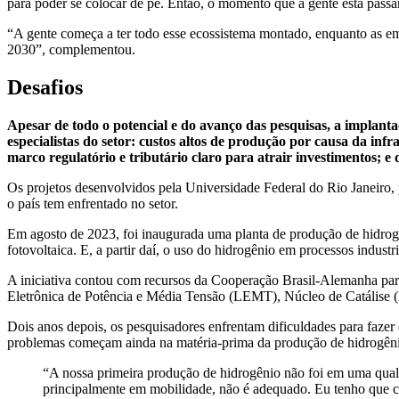
para poder se colocar de pé. Então, o momento que a gente está passa
“A gente começa a ter todo esse ecossistema montado, enquanto as em
2030”, complementou.
Desafios
Apesar de todo o potencial e do avanço das pesquisas, a implanta
especialistas do setor: custos altos de produção por causa da inf
marco regulatório e tributário claro para atrair investimentos; e 
Os projetos desenvolvidos pela Universidade Federal do Rio Janeir
o país tem enfrentado no setor.
Em agosto de 2023, foi inaugurada uma planta de produção de hidrogên
fotovoltaica. E, a partir daí, o uso do hidrogênio em processos indust
A iniciativa contou com recursos da Cooperação Brasil-Alemanha par
Eletrônica de Potência e Média Tensão (LEMT), Núcleo de Catálise (
Dois anos depois, os pesquisadores enfrentam dificuldades para faze
problemas começam ainda na matéria-prima da produção de hidrogên
“A nossa primeira produção de hidrogênio não foi em uma qual
principalmente em mobilidade, não é adequado. Eu tenho que co