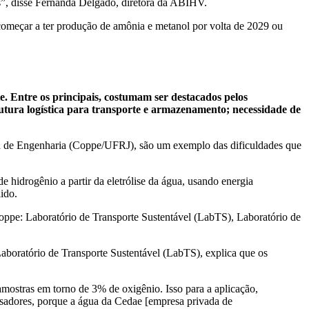
is”, disse Fernanda Delgado, diretora da ABIHV.
começar a ter produção de amônia e metanol por volta de 2029 ou
e. Entre os principais, costumam ser destacados pelos
strutura logística para transporte e armazenamento; necessidade de
a de Engenharia (Coppe/UFRJ), são um exemplo das dificuldades que
hidrogênio a partir da eletrólise da água, usando energia
lido.
oppe: Laboratório de Transporte Sustentável (LabTS), Laboratório de
aboratório de Transporte Sustentável (LabTS), explica que os
ostras em torno de 3% de oxigênio. Isso para a aplicação,
lisadores, porque a água da Cedae [empresa privada de