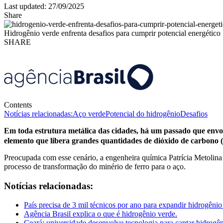
Last updated: 27/09/2025
Share
Hidrogênio verde enfrenta desafios para cumprir potencial energético
SHARE
Contents
Notícias relacionadas:
Aço verde
Potencial do hidrogênio
Desafios
Em toda estrutura metálica das cidades, há um passado que envolv
elemento que libera grandes quantidades de dióxido de carbono 
Preocupada com esse cenário, a engenheira química Patrícia Metolina 
processo de transformação do minério de ferro para o aço.
Notícias relacionadas:
País precisa de 3 mil técnicos por ano para expandir hidrogênio
Agência Brasil explica o que é hidrogênio verde.
Ceará: universidade desenvolve tecnologia para captar hidrogên