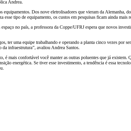
lica Andrea.
os equipamentos. Dos nove eletrolisadores que vieram da Alemanha, doi
a esse tipo de equipamento, os custos em pesquisas ficam ainda mais re
s espaço no país, a professora da Coppe/UFRJ espera que novos invest
igos, ter uma equipe trabalhando e operando a planta cinco vezes por s
 da infraestrutura”, avaliou Andrea Santos.
to, é mais confortável você manter as outras poluentes que já existem. 
sição energética. Se tiver esse investimento, a tendência é essa tecnolo
ou.