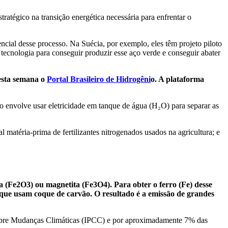
atégico na transição energética necessária para enfrentar o
ncial desse processo. Na Suécia, por exemplo, eles têm projeto piloto
 tecnologia para conseguir produzir esse aço verde e conseguir abater
desta semana o
Portal Brasileiro de Hidrogêni
o. A plataforma
sso envolve usar eletricidade em tanque de água (H₂O) para separar as
atéria-prima de fertilizantes nitrogenados usados na agricultura; e
a (Fe2O3) ou magnetita (Fe3O4). Para obter o ferro (Fe) desse
ra que usam coque de carvão. O resultado é a emissão de grandes
l sobre Mudanças Climáticas (IPCC) e por aproximadamente 7% das