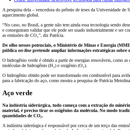
A pesquisa dela – vencedora do prêmio de teses da Universidade de S
aquecimento global.
“No caso, no Brasil, a gente não tem ainda essa tecnologia sendo des
e conseguiram validar que ele pode ser usado industrialmente e ser co
as emissões de CO₂”, diz Patrícia.
De olho nesses potenciais, o Ministério de Minas e Energia (MM
pública
on-line
pretende ampliar informações estratégicas sobre o 
O hidrogênio verde é obtido a partir de energias renováveis, como as d
moléculas de hidrogênio (H₂) e oxigênio (O₂).
O hidrogênio obtido pode ser transformado em combustível para aviões
para a fabricação do aço, como mostra a pesquisa de Patrícia Metolina
Aço verde
Na indústria siderúrgica, tudo começa com a extração do minério
material, é preciso tirar os oxigênios da molécula. No modo trad
quantidades de CO₂.
A indústria siderúrgica é responsável por cerca de um terço das em