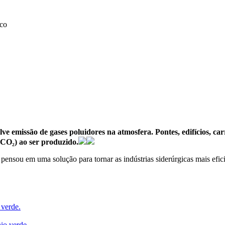
e emissão de gases poluidores na atmosfera. Pontes, edifícios, ca
(CO₂) ao ser produzido.
pensou em uma solução para tornar as indústrias siderúrgicas mais efi
 verde.
io verde.