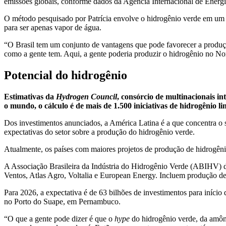
emissões globais, conforme dados da Agência Internacional de Energi
O método pesquisado por Patrícia envolve o hidrogênio verde em um t
para ser apenas vapor de água.
“O Brasil tem um conjunto de vantagens que pode favorecer a produçã
como a gente tem. Aqui, a gente poderia produzir o hidrogênio no Nord
Potencial do hidrogênio
Estimativas da
Hydrogen Council
, consórcio de multinacionais 
o mundo, o cálculo é de mais de 1.500 iniciativas de hidrogênio 
Dos investimentos anunciados, a América Latina é a que concentra o s
expectativas do setor sobre a produção do hidrogênio verde.
Atualmente, os países com maiores projetos de produção de hidrogên
A Associação Brasileira da Indústria do Hidrogênio Verde (ABIHV) de
Ventos, Atlas Agro, Voltalia e European Energy. Incluem produção de 
Para 2026, a expectativa é de 63 bilhões de investimentos para iníc
no Porto do Suape, em Pernambuco.
“O que a gente pode dizer é que o
hype
do hidrogênio verde, da amôni