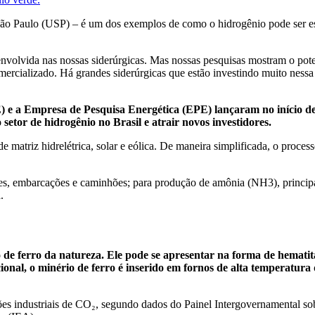
ão Paulo (USP) – é um dos exemplos de como o hidrogênio pode ser estr
envolvida nas nossas siderúrgicas. Mas nossas pesquisas mostram o pote
mercializado. Há grandes siderúrgicas que estão investindo muito nessa
E) e a Empresa de Pesquisa Energética (EPE) lançaram no início 
setor de hidrogênio no Brasil e atrair novos investidores.
e matriz hidrelétrica, solar e eólica. De maneira simplificada, o proce
, embarcações e caminhões; para produção de amônia (NH3), principal m
.
 de ferro da natureza. Ele pode se apresentar na forma de hematit
icional, o minério de ferro é inserido em fornos de alta temperatu
issões industriais de CO₂, segundo dados do Painel Intergovernamenta