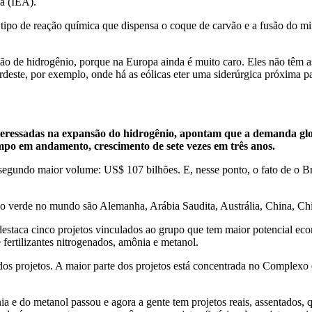
a (IEA).
ipo de reação química que dispensa o coque de carvão e a fusão do mi
o de hidrogênio, porque na Europa ainda é muito caro. Eles não têm as
este, por exemplo, onde há as eólicas eter uma siderúrgica próxima par
interessadas na expansão do hidrogênio, apontam que a demanda gl
limpo em andamento, crescimento de sete vezes em três anos.
egundo maior volume: US$ 107 bilhões. E, nesse ponto, o fato de o Bra
io verde no mundo são Alemanha, Arábia Saudita, Austrália, China, Ch
staca cinco projetos vinculados ao grupo que tem maior potencial eco
fertilizantes nitrogenados, amônia e metanol.
io dos projetos. A maior parte dos projetos está concentrada no Comple
a e do metanol passou e agora a gente tem projetos reais, assentados, q