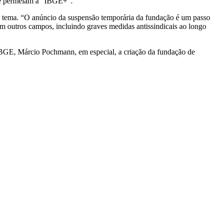
que permeiam a “IBGE+”.
 o tema. “O anúncio da suspensão temporária da fundação é um passo
m em outros campos, incluindo graves medidas antissindicais ao longo
o IBGE, Márcio Pochmann, em especial, a criação da fundação de