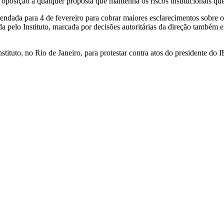
oposição a qualquer proposta que mantenha os riscos institucionais 
endada para 4 de fevereiro para cobrar maiores esclarecimentos sobre
tada pelo Instituto, marcada por decisões autoritárias da direção també
tituto, no Rio de Janeiro, para protestar contra atos do presidente d