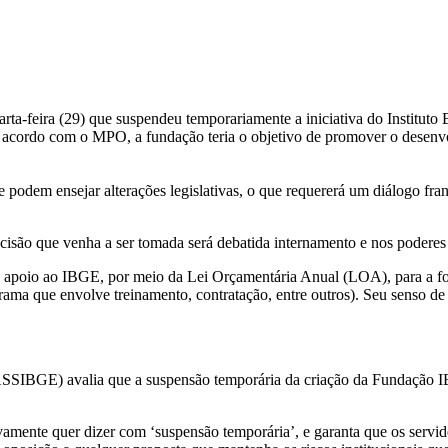
-feira (29) que suspendeu temporariamente a iniciativa do Instituto B
ordo com o MPO, a fundação teria o objetivo de promover o desenvolvi
e podem ensejar alterações legislativas, o que requererá um diálogo fr
cisão que venha a ser tomada será debatida internamento e nos poderes
á apoio ao IBGE, por meio da Lei Orçamentária Anual (LOA), para a f
rama que envolve treinamento, contratação, entre outros). Seu senso de
SIBGE) avalia que a suspensão temporária da criação da Fundação IBG
mente quer dizer com ‘suspensão temporária’, e garanta que os servidor