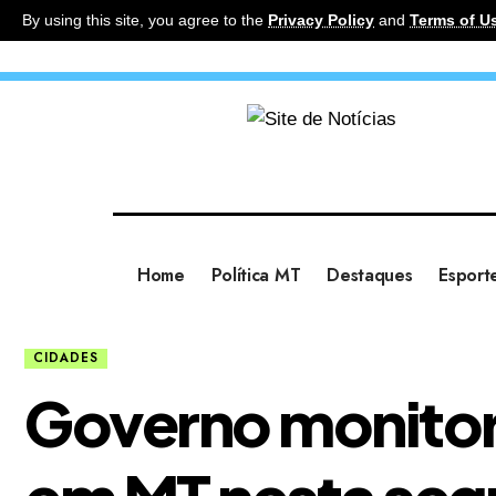
By using this site, you agree to the
Privacy Policy
and
Terms of U
Home
Política MT
Destaques
Esport
CIDADES
Governo monitor
em MT nesta segu