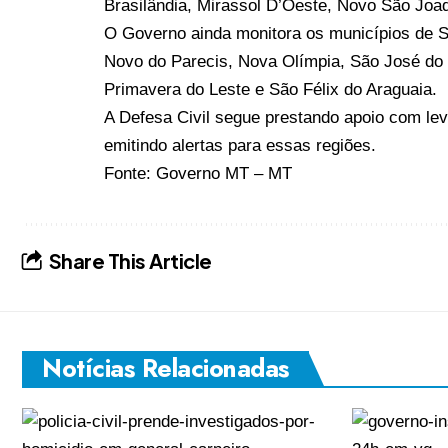
Brasilândia, Mirassol D’Oeste, Novo São Joa
O Governo ainda monitora os municípios de 
Novo do Parecis, Nova Olímpia, São José do 
Primavera do Leste e São Félix do Araguaia.
A Defesa Civil segue prestando apoio com le
emitindo alertas para essas regiões.
Fonte:
Governo MT – MT
Share This Article
Notícias Relacionadas