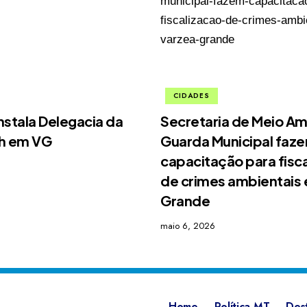
CIDADES
nstala Delegacia da
Secretaria de Meio Am
4h em VG
Guarda Municipal faz
capacitação para fisc
de crimes ambientais
Grande
maio 6, 2026
Home
Política MT
Des