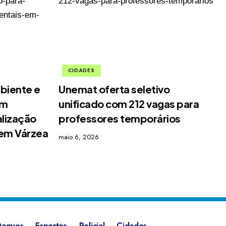
CIDADES
biente e
Unemat oferta seletivo
em
unificado com 212 vagas para
alização
professores temporários
 em Várzea
maio 6, 2026
taques
Esportes
Policial
Cidades