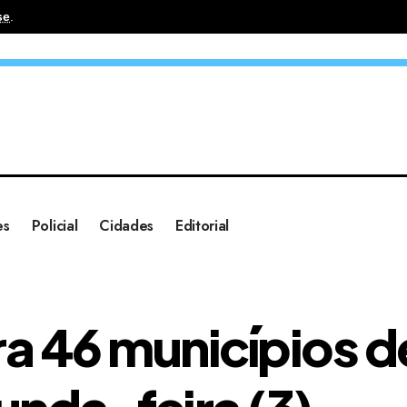
se
.
es
Policial
Cidades
Editorial
a 46 municípios d
nda-feira (3)