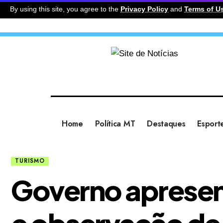
By using this site, you agree to the
Privacy Policy
and
Terms of U
Home
Política MT
Destaques
Esport
TURISMO
Governo apresent
e observação de