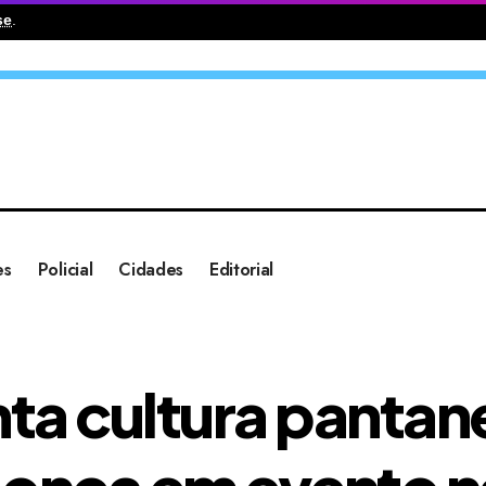
se
.
es
Policial
Cidades
Editorial
a cultura pantane
 onça em evento n