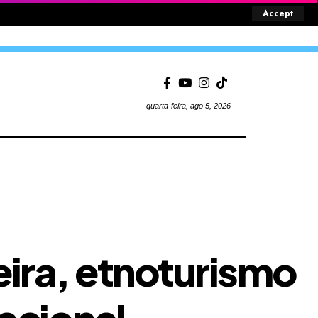
Accept
quarta-feira, ago 5, 2026
ira, etnoturismo
acional