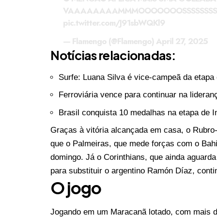
VAAAAAAAAMMMOOOOOOOSSSSSSSSSSS
pic.twitter.com/J91sbWQKl9
— Flamengo (@Flamengo)
April 27, 2025
Notícias relacionadas:
Surfe: Luana Silva é vice-campeã da etapa 
Ferroviária vence para continuar na lideran
Brasil conquista 10 medalhas na etapa de I
Graças à vitória alcançada em casa, o Rubr
que o Palmeiras, que mede forças com o Bahia 
domingo. Já o Corinthians, que ainda aguarda
para substituir o argentino Ramón Díaz, cont
O jogo
Jogando em um Maracanã lotado, com mais de