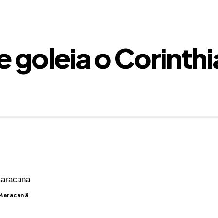
 goleia o Corinthi
 Maracanã