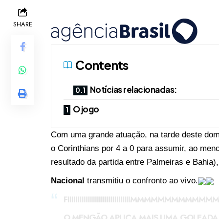
SHARE
Contents
Notícias relacionadas:
O jogo
Com uma grande atuação, na tarde deste dom
o Corinthians por 4 a 0 para assumir, ao men
resultado da partida entre Palmeiras e Bahia)
Nacional
transmitiu o confronto ao vivo.
FIIIIIIIIIIIIIIIIIIIIIIIIIIIIIIIIMMMMMM
O MENGÃO APLICA MAIS UMA GOLEADA N