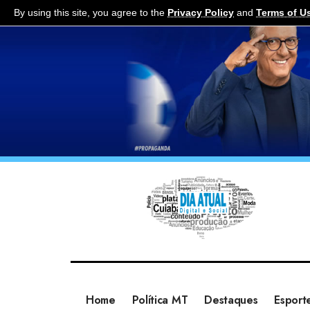
By using this site, you agree to the
Privacy Policy
and
Terms of U
Home
Política MT
Destaques
Esport