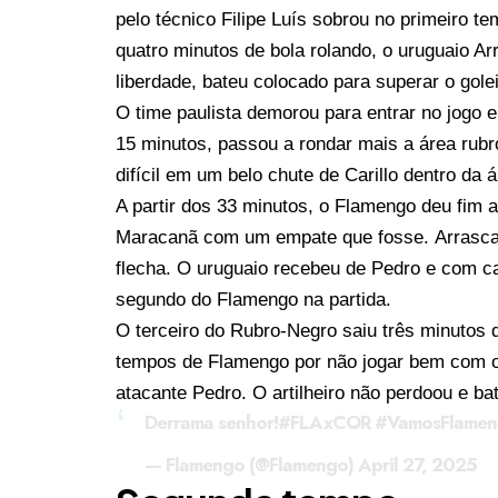
pelo técnico Filipe Luís sobrou no primeiro 
quatro minutos de bola rolando, o uruguaio A
liberdade, bateu colocado para superar o gol
O time paulista demorou para entrar no jogo e
15 minutos, passou a rondar mais a área rubr
difícil em um belo chute de Carillo dentro da 
A partir dos 33 minutos, o Flamengo deu fim 
Maracanã com um empate que fosse. Arrascae
flecha. O uruguaio recebeu de Pedro e com ca
segundo do Flamengo na partida.
O terceiro do Rubro-Negro saiu três minutos
tempos de Flamengo por não jogar bem com os
atacante Pedro. O artilheiro não perdoou e bat
Derrama senhor!
#FLAxCOR
#VamosFlame
— Flamengo (@Flamengo)
April 27, 2025