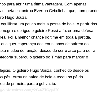
tempo para abrir uma ótima vantagem. Com apenas
rrascaeta encontrou Everton Cebolinha, que, com grande
eiro Hugo Souza.
 equilibrar um pouco mais a posse de bola. A partir dos
o-negra e obrigou o goleiro Rossi a fazer uma defesa
área. Foi a melhor chance do time em toda a partida.
a qualquer esperança dos corintianos de saírem do
ta mudou de função, deixou de ser o arco para ser a
tegoria superou o goleiro do Timão para marcar o
 depois. O goleiro Hugo Souza, conhecido desde os
 pés, errou na saída de bola e tocou no pé do
eu de primeira para o gol vazio.
ngo
pic.twitter.com/9G47TOgnDX