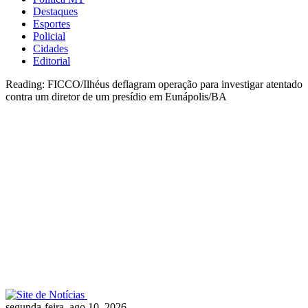
Destaques
Esportes
Policial
Cidades
Editorial
Reading:
FICCO/Ilhéus deflagram operação para investigar atentado
contra um diretor de um presídio em Eunápolis/BA
segunda-feira, ago 10, 2026