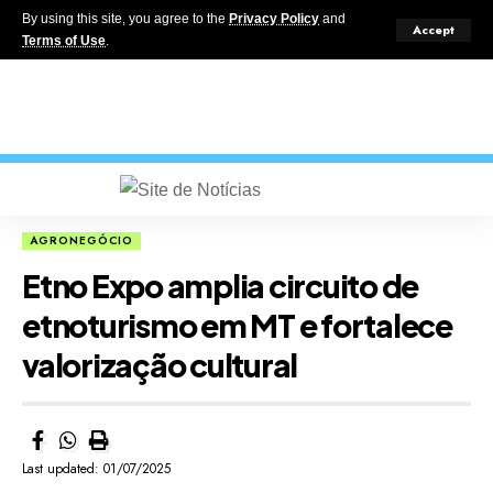
By using this site, you agree to the
Privacy Policy
and
Accept
Terms of Use
.
AGRONEGÓCIO
Etno Expo amplia circuito de
etnoturismo em MT e fortalece
valorização cultural
Last updated: 01/07/2025