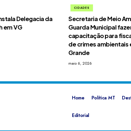
CIDADES
nstala Delegacia da
Secretaria de Meio Am
4h em VG
Guarda Municipal faz
capacitação para fisc
de crimes ambientais
Grande
maio 6, 2026
Home
Política MT
Des
Editorial