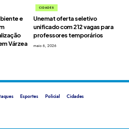
CIDADES
biente e
Unemat oferta seletivo
em
unificado com 212 vagas para
alização
professores temporários
 em Várzea
maio 6, 2026
taques
Esportes
Policial
Cidades