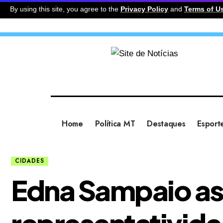
By using this site, you agree to the
Privacy Policy
and
Terms of U
Home
Política MT
Destaques
Esport
CIDADES
Edna Sampaio a
representativida