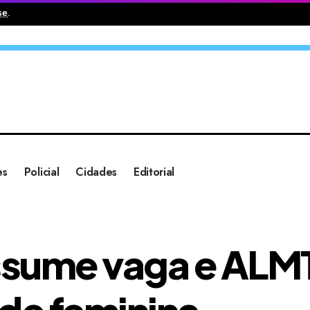
se
.
es
Policial
Cidades
Editorial
ssume vaga e AL
de feminina