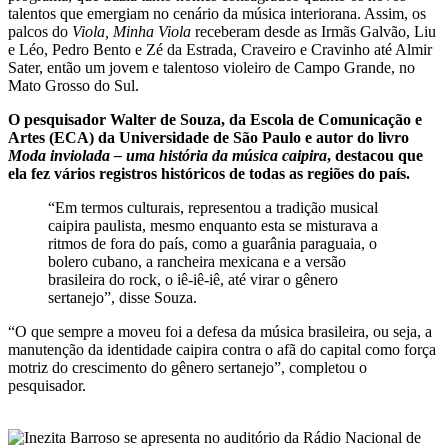
talentos que emergiam no cenário da música interiorana. Assim, os
palcos do
Viola, Minha Viola
receberam desde as Irmãs Galvão, Liu
e Léo, Pedro Bento e Zé da Estrada, Craveiro e Cravinho até Almir
Sater, então um jovem e talentoso violeiro de Campo Grande, no
Mato Grosso do Sul.
O pesquisador Walter de Souza, da Escola de Comunicação e
Artes (ECA) da Universidade de São Paulo e autor do livro
Moda inviolada – uma história da música caipira
, destacou que
ela fez vários registros históricos de todas as regiões do país.
“Em termos culturais, representou a tradição musical
caipira paulista, mesmo enquanto esta se misturava a
ritmos de fora do país, como a guarânia paraguaia, o
bolero cubano, a rancheira mexicana e a versão
brasileira do rock, o iê-iê-iê, até virar o gênero
sertanejo”, disse Souza.
“O que sempre a moveu foi a defesa da música brasileira, ou seja, a
manutenção da identidade caipira contra o afã do capital como força
motriz do crescimento do gênero sertanejo”, completou o
pesquisador.