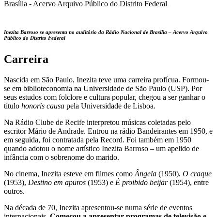
Inezita Barroso se apresenta no auditório da Rádio Nacional de Brasília –
Acervo Arquivo
Público do Distrito Federal
Carreira
Nascida em São Paulo, Inezita teve uma carreira profícua. Formou-
se em biblioteconomia na Universidade de São Paulo (USP). Por
seus estudos com folclore e cultura popular, chegou a ser ganhar o
título
honoris causa
pela Universidade de Lisboa.
Na Rádio Clube de Recife interpretou músicas coletadas pelo
escritor Mário de Andrade. Entrou na rádio Bandeirantes em 1950, e
em seguida, foi contratada pela Record. Foi também em 1950
quando adotou o nome artístico Inezita Barroso – um apelido de
infância com o sobrenome do marido.
No cinema, Inezita esteve em filmes como
Ângela
(1950),
O craque
(1953),
Destino em apuros
(1953) e
É proibido beijar
(1954), entre
outros.
Na década de 70, Inezita apresentou-se numa série de eventos
internacionais.
Começou a apresentar programas de televisão e