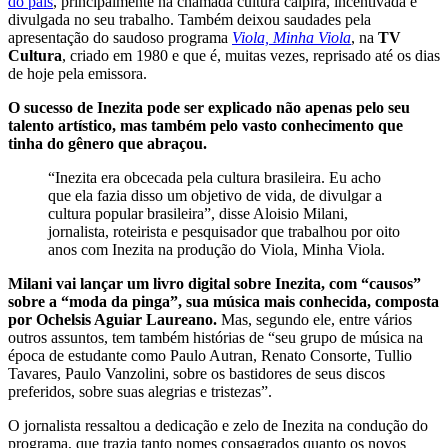
do país
, principalmente na chamada cultura caipira, incentivada e
divulgada no seu trabalho. Também deixou saudades pela
apresentação do saudoso programa
Viola, Minha Viola
, na
TV
Cultura
, criado em 1980 e que é, muitas vezes, reprisado até os dias
de hoje pela emissora.
O sucesso de Inezita pode ser explicado não apenas pelo seu
talento artístico, mas também pelo vasto conhecimento que
tinha do gênero que abraçou.
“Inezita era obcecada pela cultura brasileira. Eu acho
que ela fazia disso um objetivo de vida, de divulgar a
cultura popular brasileira”, disse Aloisio Milani,
jornalista, roteirista e pesquisador que trabalhou por oito
anos com Inezita na produção do Viola, Minha Viola.
Milani vai lançar um livro digital sobre Inezita, com “causos”
sobre a “moda da pinga”, sua música mais conhecida, composta
por Ochelsis Aguiar Laureano.
Mas, segundo ele, entre vários
outros assuntos, tem também histórias de “seu grupo de música na
época de estudante como Paulo Autran, Renato Consorte, Tullio
Tavares, Paulo Vanzolini, sobre os bastidores de seus discos
preferidos, sobre suas alegrias e tristezas”.
O jornalista ressaltou a dedicação e zelo de Inezita na condução do
programa, que trazia tanto nomes consagrados quanto os novos