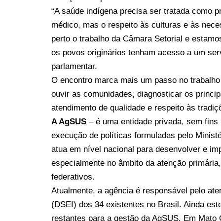
“A saúde indígena precisa ser tratada como p
médico, mas o respeito às culturas e às ne
perto o trabalho da Câmara Setorial e estam
os povos originários tenham acesso a um serv
parlamentar.
O encontro marca mais um passo no trabalh
ouvir as comunidades, diagnosticar os princ
atendimento de qualidade e respeito às tradiç
A AgSUS
– é uma entidade privada, sem fins l
execução de políticas formuladas pelo Minist
atua em nível nacional para desenvolver e i
especialmente no âmbito da atenção primária
federativos.
Atualmente, a agência é responsável pelo ate
(DSEI) dos 34 existentes no Brasil. Ainda este
restantes para a gestão da AgSUS. Em Mato G