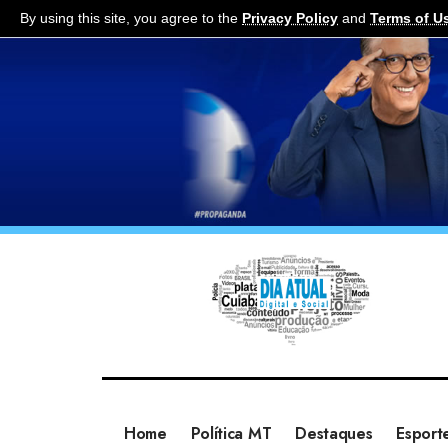
By using this site, you agree to the
Privacy Policy
and
Terms of U
Home
Política MT
Destaques
Esport