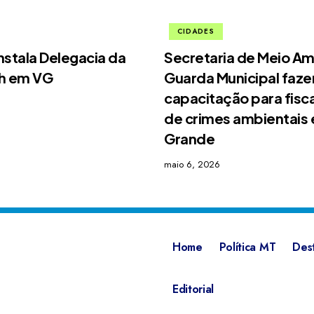
CIDADES
nstala Delegacia da
Secretaria de Meio Am
4h em VG
Guarda Municipal faz
capacitação para fisc
de crimes ambientais
Grande
maio 6, 2026
Home
Política MT
Des
Editorial