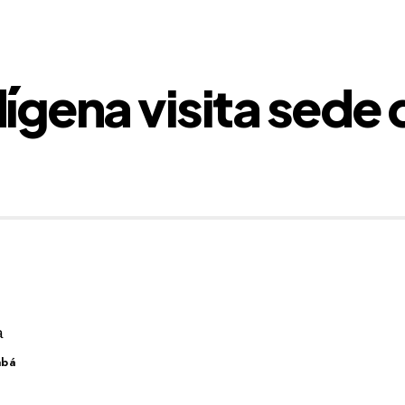
ígena visita sed
abá