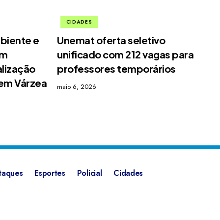
CIDADES
biente e
Unemat oferta seletivo
em
unificado com 212 vagas para
alização
professores temporários
 em Várzea
maio 6, 2026
taques
Esportes
Policial
Cidades