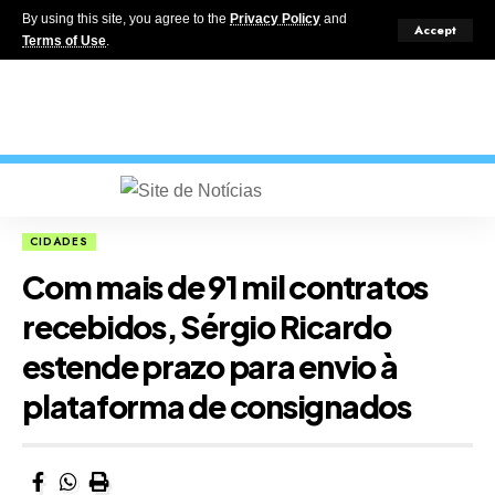
By using this site, you agree to the
Privacy Policy
and
Accept
Terms of Use
.
CIDADES
Com mais de 91 mil contratos
recebidos, Sérgio Ricardo
estende prazo para envio à
plataforma de consignados