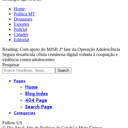
Home
Política MT
Destaques
Esportes
Policial
Cidades
Editorial
Reading:
Com apoio do MJSP, 2ª fase da Operação Adolescência
Segura desarticula célula criminosa digital voltada à cooptação e
violência contra adolescentes
Pesquisar
Pages
Home
Blog Index
404 Page
Search Page
Categories
Follow US
© Dia Atual. Site de Notícias de Cuiabá e Mato Grosso.