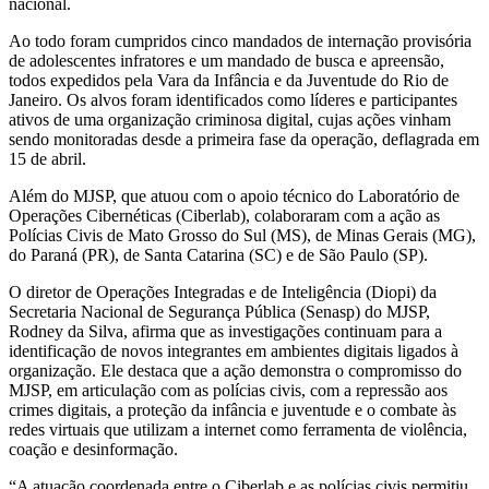
nacional.
Ao todo foram cumpridos cinco mandados de internação provisória
de adolescentes infratores e um mandado de busca e apreensão,
todos expedidos pela Vara da Infância e da Juventude do Rio de
Janeiro. Os alvos foram identificados como líderes e participantes
ativos de uma organização criminosa digital, cujas ações vinham
sendo monitoradas desde a primeira fase da operação, deflagrada em
15 de abril.
Além do MJSP, que atuou com o apoio técnico do Laboratório de
Operações Cibernéticas (Ciberlab), colaboraram com a ação as
Polícias Civis de Mato Grosso do Sul (MS), de Minas Gerais (MG),
do Paraná (PR), de Santa Catarina (SC) e de São Paulo (SP).
O diretor de Operações Integradas e de Inteligência (Diopi) da
Secretaria Nacional de Segurança Pública (Senasp) do MJSP,
Rodney da Silva, afirma que as investigações continuam para a
identificação de novos integrantes em ambientes digitais ligados à
organização. Ele destaca que a ação demonstra o compromisso do
MJSP, em articulação com as polícias civis, com a repressão aos
crimes digitais, a proteção da infância e juventude e o combate às
redes virtuais que utilizam a internet como ferramenta de violência,
coação e desinformação.
“A atuação coordenada entre o Ciberlab e as polícias civis permitiu