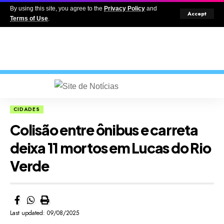
By using this site, you agree to the
Privacy Policy
and
Accept
Terms of Use
.
CIDADES
Colisão entre ônibus e carreta
deixa 11 mortos em Lucas do Rio
Verde
Last updated: 09/08/2025