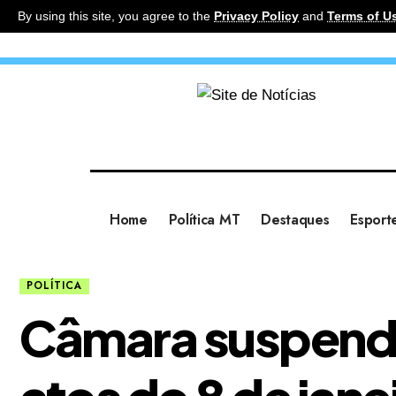
By using this site, you agree to the
Privacy Policy
and
Terms of U
Home
Política MT
Destaques
Esport
POLÍTICA
Câmara suspend
atos do 8 de jane