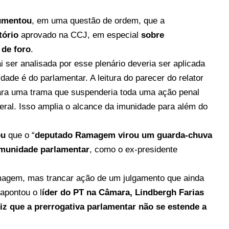
gumentou
, em uma questão de ordem, que a
tório
aprovado na CCJ, em especial
sobre
 de foro
.
 ser analisada por esse plenário deveria ser aplicada
de é do parlamentar. A leitura do parecer do relator
ara uma trama que suspenderia toda uma ação penal
deral. Isso amplia o alcance da imunidade para além do
ou
que o “
deputado Ramagem virou um guarda-chuva
imunidade parlamentar
, como o ex-presidente
magem, mas trancar ação de um julgamento que ainda
apontou o l
íder do PT na Câmara, Lindbergh Farias
diz que a prerrogativa parlamentar não se estende a