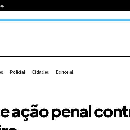
se
.
es
Policial
Cidades
Editorial
e ação penal con
iro