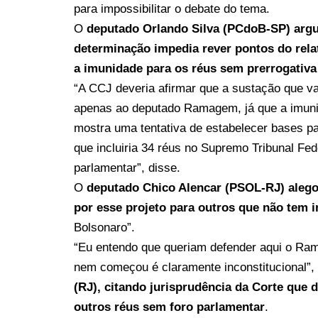
para impossibilitar o debate do tema.
O
deputado Orlando Silva (PCdoB-SP) ar
determinação impedia rever pontos do rela
a imunidade para os réus sem prerrogativa
“A CCJ deveria afirmar que a sustação que vai
apenas ao deputado Ramagem, já que a imunida
mostra uma tentativa de estabelecer bases p
que incluiria 34 réus no Supremo Tribunal Fe
parlamentar”, disse.
O
deputado Chico Alencar (PSOL-RJ) aleg
por esse projeto para outros que não tem 
Bolsonaro”.
“Eu entendo que queriam defender aqui o Ra
nem começou é claramente inconstitucional”, 
(RJ), citando jurisprudência da Corte que 
outros réus sem foro parlamentar
.