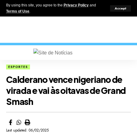
By using this site, you agree to the
Privacy Policy
and
Accept
Terms of Use
.
ESPORTES
Calderano vence nigeriano de
virada e vai às oitavas de Grand
Smash
Last updated: 06/02/2025