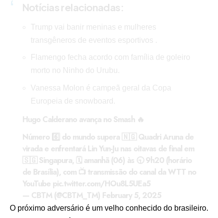
Notícias relacionadas:
Trump vai banir meninas e mulheres
transgêneros de eventos esportivos .
Flamengo fecha acordo com família de goleiro
morto no Ninho do Urubu.
Vanessa Molon é campeã geral da Copa
Europeia de snowboard.
Hugo Calderano avança no Smash 🔥
Número 6️⃣ do mundo supera 🇳🇬 Quadri Aruna de
virada e enfrentará Lin Yun-Ju nas oitavas de final em
🇸🇬 Singapura, 🗓️ amanhã (06) às 🕤 9h20 (horário
de Brasília), com 📺 transmissão do canal da WTT no
YouTube
pic.twitter.com/HOu8L5UEa5
— CBTM (@CBTM_TM)
February 5, 2025
O próximo adversário é um velho conhecido do brasileiro.