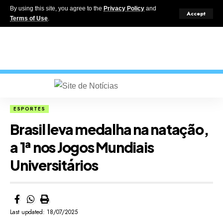
By using this site, you agree to the
Privacy Policy
and
Accept
Terms of Use
.
ESPORTES
Brasil leva medalha na natação,
a 1ª nos Jogos Mundiais
Universitários
Last updated: 18/07/2025