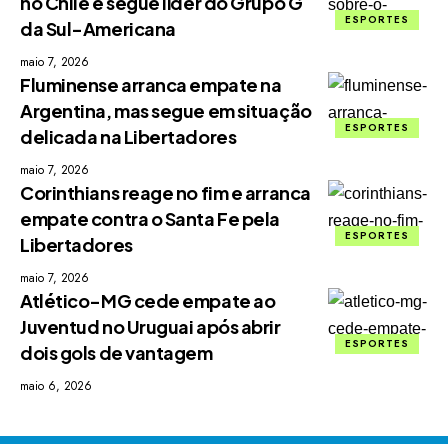
no Chile e segue líder do Grupo G
ESPORTES
da Sul-Americana
maio 7, 2026
Fluminense arranca empate na
Argentina, mas segue em situação
ESPORTES
delicada na Libertadores
maio 7, 2026
Corinthians reage no fim e arranca
empate contra o Santa Fe pela
ESPORTES
Libertadores
maio 7, 2026
Atlético-MG cede empate ao
Juventud no Uruguai após abrir
ESPORTES
dois gols de vantagem
maio 6, 2026