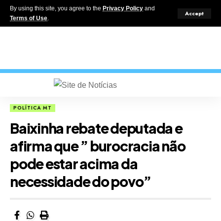
By using this site, you agree to the
Privacy Policy
and
Accept
Terms of Use
.
POLÍTICA MT
Baixinha rebate deputada e
afirma que ” burocracia não
pode estar acima da
necessidade do povo”