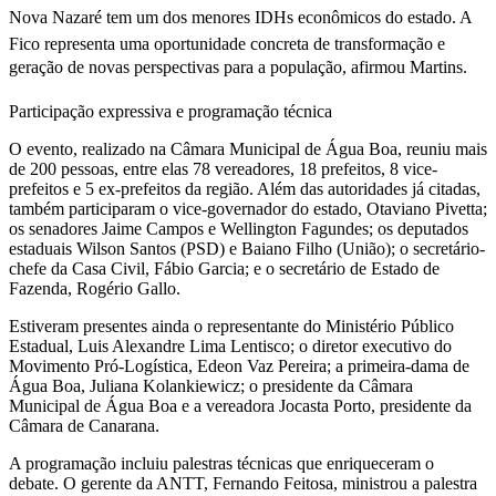
Nova Nazaré tem um dos menores IDHs econômicos do estado. A
Fico representa uma oportunidade concreta de transformação e
geração de novas perspectivas para a população, afirmou Martins.
Participação expressiva e programação técnica
O evento, realizado na Câmara Municipal de Água Boa, reuniu mais
de 200 pessoas, entre elas 78 vereadores, 18 prefeitos, 8 vice-
prefeitos e 5 ex-prefeitos da região. Além das autoridades já citadas,
também participaram o vice-governador do estado, Otaviano Pivetta;
os senadores Jaime Campos e Wellington Fagundes; os deputados
estaduais Wilson Santos (PSD) e Baiano Filho (União); o secretário-
chefe da Casa Civil, Fábio Garcia; e o secretário de Estado de
Fazenda, Rogério Gallo.
Estiveram presentes ainda o representante do Ministério Público
Estadual, Luis Alexandre Lima Lentisco; o diretor executivo do
Movimento Pró-Logística, Edeon Vaz Pereira; a primeira-dama de
Água Boa, Juliana Kolankiewicz; o presidente da Câmara
Municipal de Água Boa e a vereadora Jocasta Porto, presidente da
Câmara de Canarana.
A programação incluiu palestras técnicas que enriqueceram o
debate. O gerente da ANTT, Fernando Feitosa, ministrou a palestra