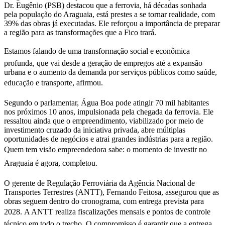
Dr. Eugênio (PSB) destacou que a ferrovia, há décadas sonhada
pela população do Araguaia, está prestes a se tornar realidade, com
39% das obras já executadas. Ele reforçou a importância de preparar
a região para as transformações que a Fico trará.
Estamos falando de uma transformação social e econômica
profunda, que vai desde a geração de empregos até a expansão
urbana e o aumento da demanda por serviços públicos como saúde,
educação e transporte, afirmou.
Segundo o parlamentar, Água Boa pode atingir 70 mil habitantes
nos próximos 10 anos, impulsionada pela chegada da ferrovia. Ele
ressaltou ainda que o empreendimento, viabilizado por meio de
investimento cruzado da iniciativa privada, abre múltiplas
oportunidades de negócios e atrai grandes indústrias para a região.
Quem tem visão empreendedora sabe: o momento de investir no
Araguaia é agora, completou.
O gerente de Regulação Ferroviária da Agência Nacional de
Transportes Terrestres (ANTT), Fernando Feitosa, assegurou que as
obras seguem dentro do cronograma, com entrega prevista para
2028. A ANTT realiza fiscalizações mensais e pontos de controle
técnico em todo o trecho. O compromisso é garantir que a entrega