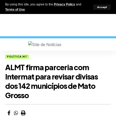
By using this site, you agree to the
Privacy Policy
and
Accept
Terms of Use
.
POLÍTICA MT
ALMT firma parceria com
Intermat para revisar divisas
dos 142 municípios de Mato
Grosso